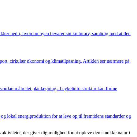
ykker ned i, hvordan byen bevarer sin kulturarv, samtidig med at den
nsport, cirkulær økonomi og klimatilpasning. Artiklen ser nærmere på,
vordan målrettet planlægning af cykelinfrastruktur kan forme
 lokal energiproduktion for at leve op til fremtidens standarder og
tiviteter, der giver dig mulighed for at opleve den smukke natur i