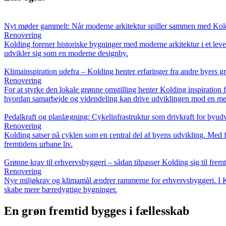
Nyt møder gammelt: Når moderne arkitektur spiller sammen med Kold
Renovering
Kolding forener historiske bygninger med moderne arkitektur i et leve
udvikler sig som en moderne designby.
Klimainspiration udefra – Kolding henter erfaringer fra andre byers g
Renovering
For at styrke den lokale grønne omstilling henter Kolding inspiration 
hvordan samarbejde og videndeling kan drive udviklingen mod en me
Pedalkraft og planlægning: Cykelinfrastruktur som drivkraft for byud
Renovering
Kolding satser på cyklen som en central del af byens udvikling. Med 
fremtidens urbane liv.
Grønne krav til erhvervsbyggeri – sådan tilpasser Kolding sig til frem
Renovering
Nye miljøkrav og klimamål ændrer rammerne for erhvervsbyggeri. I Kol
skabe mere bæredygtige bygninger.
En grøn fremtid bygges i fællesskab