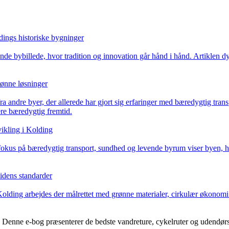
ings historiske bygninger
nde bybillede, hvor tradition og innovation går hånd i hånd. Artiklen d
rønne løsninger
fra andre byer, der allerede har gjort sig erfaringer med bæredygtig tra
re bæredygtig fremtid.
vikling i Kolding
fokus på bæredygtig transport, sundhed og levende byrum viser byen, h
tidens standarder
ding arbejdes der målrettet med grønne materialer, cirkulær økonomi og
nne e-bog præsenterer de bedste vandreture, cykelruter og udendørs ak