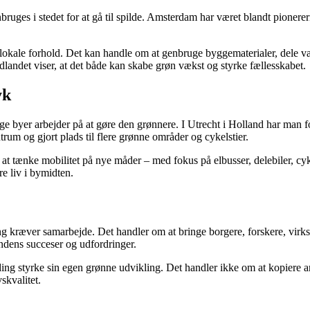
ges i stedet for at gå til spilde. Amsterdam har været blandt pionererne
il lokale forhold. Det kan handle om at genbruge byggematerialer, dele v
dlandet viser, at det både kan skabe grøn vækst og styrke fællesskabet.
yk
ge byer arbejder på at gøre den grønnere. I Utrecht i Holland har man f
trum og gjort plads til flere grønne områder og cykelstier.
 at tænke mobilitet på nye måder – med fokus på elbusser, delebiler, cyk
e liv i bymidten.
tilling kræver samarbejde. Det handler om at bringe borgere, forskere
andens succeser og udfordringer.
ing styrke sin egen grønne udvikling. Det handler ikke om at kopiere an
skvalitet.