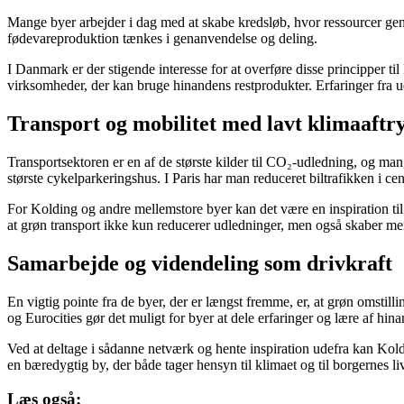
Mange byer arbejder i dag med at skabe kredsløb, hvor ressourcer genbru
fødevareproduktion tænkes i genanvendelse og deling.
I Danmark er der stigende interesse for at overføre disse principper t
virksomheder, der kan bruge hinandens restprodukter. Erfaringer fra u
Transport og mobilitet med lavt klimaaftr
Transportsektoren er en af de største kilder til CO₂-udledning, og man
største cykelparkeringshus. I Paris har man reduceret biltrafikken i cen
For Kolding og andre mellemstore byer kan det være en inspiration til
at grøn transport ikke kun reducerer udledninger, men også skaber mer
Samarbejde og videndeling som drivkraft
En vigtig pointe fra de byer, der er længst fremme, er, at grøn oms
og Eurocities gør det muligt for byer at dele erfaringer og lære af hin
Ved at deltage i sådanne netværk og hente inspiration udefra kan Kold
en bæredygtig by, der både tager hensyn til klimaet og til borgernes liv
Læs også: