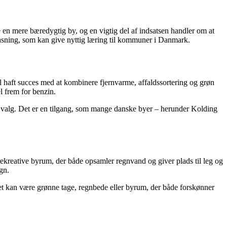
 en mere bæredygtig by, og en vigtig del af indsatsen handler om at
lpasning, som kan give nyttig læring til kommuner i Danmark.
 haft succes med at kombinere fjernvarme, affaldssortering og grøn
l frem for benzin.
ge valg. Det er en tilgang, som mange danske byer – herunder Kolding
rekreative byrum, der både opsamler regnvand og giver plads til leg og
gn.
Det kan være grønne tage, regnbede eller byrum, der både forskønner