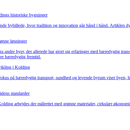
ings historiske bygninger
nde bybillede, hvor tradition og innovation går hånd i hånd. Artiklen d
rønne løsninger
fra andre byer, der allerede har gjort sig erfaringer med bæredygtig tra
re bæredygtig fremtid.
vikling i Kolding
fokus på bæredygtig transport, sundhed og levende byrum viser byen, h
tidens standarder
ding arbejdes der målrettet med grønne materialer, cirkulær økonomi og