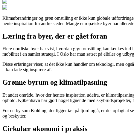
Klimaforandringer og grøn omstilling er ikke kun globale udfordringe
hente inspiration fra andre steder. Mange europæiske byer har allered
Læring fra byer, der er gået foran
Flere nordiske byer har vist, hvordan grøn omstilling kan tænkes ind
mobilitet i en samlet strategi. I Oslo har man satset på elbiler og udb
Disse erfaringer viser, at det ikke kun handler om teknologi, men ogs
– kan lade sig inspirere af.
Grønne byrum og klimatilpasning
Et andet område, hvor der hentes inspiration udefra, er klimatilpasni
ophold. København har gjort noget lignende med skybrudsprojekter, hv
For en by som Kolding, der ligger tæt på fjord og å, er det oplagt a
og beskytter.
Cirkulær økonomi i praksis