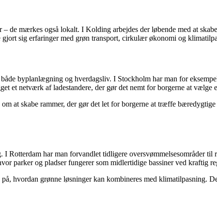
r – de mærkes også lokalt. I Kolding arbejdes der løbende med at skabe
e gjort sig erfaringer med grøn transport, cirkulær økonomi og klimati
 i både byplanlægning og hverdagsliv. I Stockholm har man for eksempel
ygget et netværk af ladestandere, der gør det nemt for borgerne at vælge e
å om at skabe rammer, der gør det let for borgerne at træffe bæredygti
ng. I Rotterdam har man forvandlet tidligere oversvømmelsesområder til 
or parker og pladser fungerer som midlertidige bassiner ved kraftig re
t se på, hvordan grønne løsninger kan kombineres med klimatilpasning. 