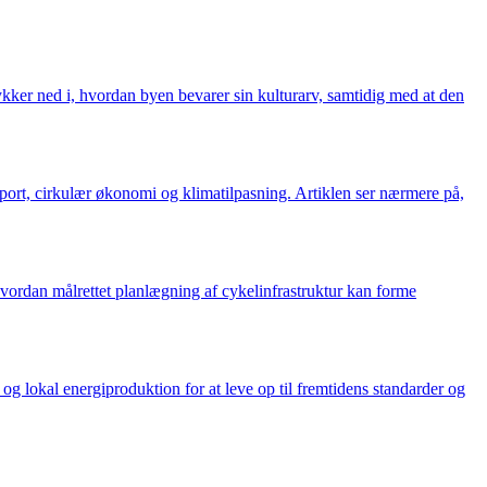
ykker ned i, hvordan byen bevarer sin kulturarv, samtidig med at den
nsport, cirkulær økonomi og klimatilpasning. Artiklen ser nærmere på,
vordan målrettet planlægning af cykelinfrastruktur kan forme
 lokal energiproduktion for at leve op til fremtidens standarder og