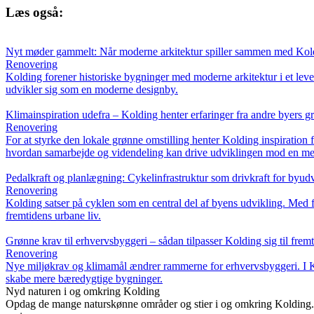
Læs også:
Nyt møder gammelt: Når moderne arkitektur spiller sammen med Kold
Renovering
Kolding forener historiske bygninger med moderne arkitektur i et leve
udvikler sig som en moderne designby.
Klimainspiration udefra – Kolding henter erfaringer fra andre byers g
Renovering
For at styrke den lokale grønne omstilling henter Kolding inspiration 
hvordan samarbejde og videndeling kan drive udviklingen mod en me
Pedalkraft og planlægning: Cykelinfrastruktur som drivkraft for byud
Renovering
Kolding satser på cyklen som en central del af byens udvikling. Med 
fremtidens urbane liv.
Grønne krav til erhvervsbyggeri – sådan tilpasser Kolding sig til frem
Renovering
Nye miljøkrav og klimamål ændrer rammerne for erhvervsbyggeri. I Kol
skabe mere bæredygtige bygninger.
Nyd naturen i og omkring Kolding
Opdag de mange naturskønne områder og stier i og omkring Kolding. De