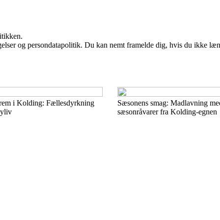
itikken.
ngelser og persondatapolitik. Du kan nemt framelde dig, hvis du ikke læ
frem i Kolding: Fællesdyrkning
Sæsonens smag: Madlavning med
yliv
sæsonråvarer fra Kolding-egnen