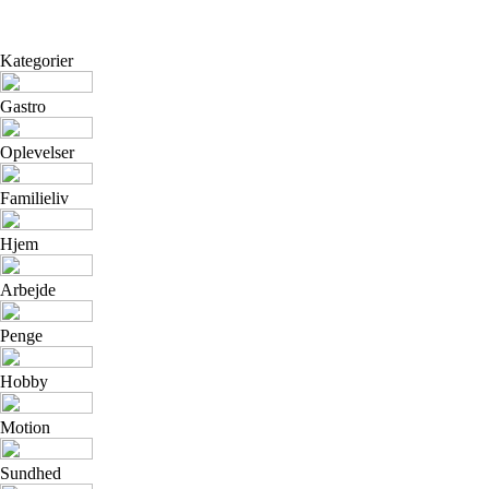
Kategorier
Gastro
Oplevelser
Familieliv
Hjem
Arbejde
Penge
Hobby
Motion
Sundhed