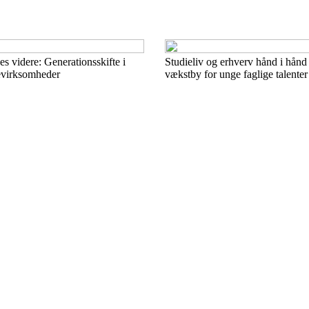
es videre: Generationsskifte i
Studieliv og erhverv hånd i hån
evirksomheder
vækstby for unge faglige talenter