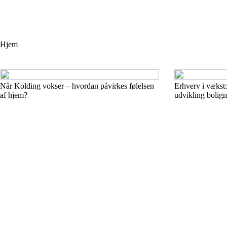
Hjem
Når Kolding vokser – hvordan påvirkes følelsen
Erhverv i vækst
af hjem?
udvikling bolig