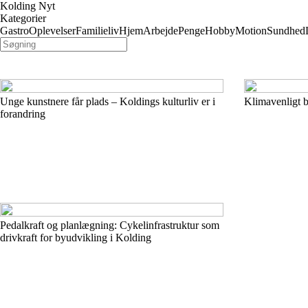
Kolding Nyt
Kategorier
Gastro
Oplevelser
Familieliv
Hjem
Arbejde
Penge
Hobby
Motion
Sundhed
Unge kunstnere får plads – Koldings kulturliv er i
Klimavenligt b
forandring
Pedalkraft og planlægning: Cykelinfrastruktur som
drivkraft for byudvikling i Kolding