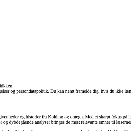
itikken.
ngelser og persondatapolitik. Du kan nemt framelde dig, hvis du ikke læ
egivenheder og historier fra Kolding og omegn. Med et skarpt fokus på lo
er og dybdegående analyser bringes de mest relevante emner til læser