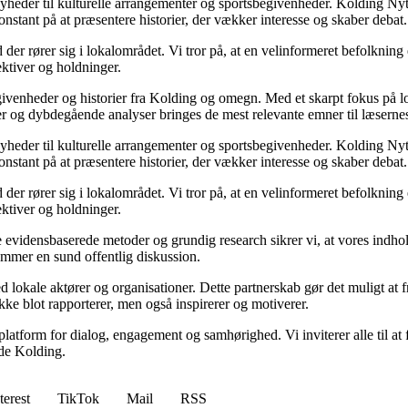
yheder til kulturelle arrangementer og sportsbegivenheder. Kolding Nyt d
nstant på at præsentere historier, der vækker interesse og skaber debat.
der rører sig i lokalområdet. Vi tror på, at en velinformeret befolkning
ektiver og holdninger.
egivenheder og historier fra Kolding og omegn. Med et skarpt fokus på lo
er og dybdegående analyser bringes de mest relevante emner til læser
yheder til kulturelle arrangementer og sportsbegivenheder. Kolding Nyt d
nstant på at præsentere historier, der vækker interesse og skaber debat.
der rører sig i lokalområdet. Vi tror på, at en velinformeret befolkning
ektiver og holdninger.
nde evidensbaserede metoder og grundig research sikrer vi, at vores indho
remmer en sund offentlig diskussion.
lokale aktører og organisationer. Dette partnerskab gør det muligt at f
ikke blot rapporterer, men også inspirerer og motiverer.
latform for dialog, engagement og samhørighed. Vi inviterer alle til at
de Kolding.
terest
TikTok
Mail
RSS