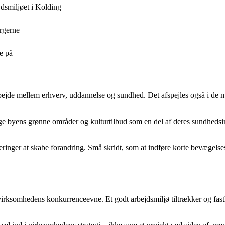
jdsmiljøet i Kolding
orgerne
e på
ejde mellem erhverv, uddannelse og sundhed. Det afspejles også i de m
e byens grønne områder og kulturtilbud som en del af deres sundhedsind
ringer at skabe forandring. Små skridt, som at indføre korte bevægelsesp
f virksomhedens konkurrenceevne. Et godt arbejdsmiljø tiltrækker og fa