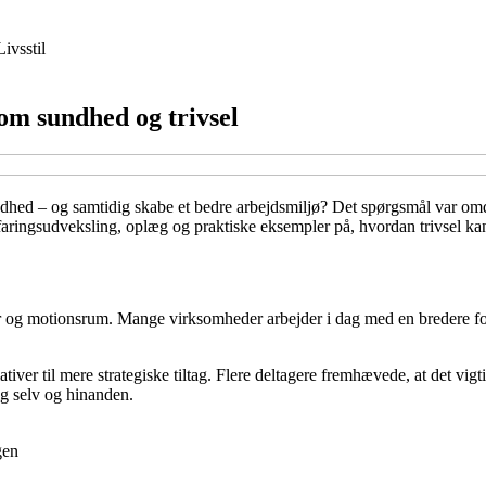
Livsstil
om sundhed og trivsel
hed – og samtidig skabe et bedre arbejdsmiljø? Det spørgsmål var omdr
ringsudveksling, oplæg og praktiske eksempler på, hvordan trivsel kan
 og motionsrum. Mange virksomheder arbejder i dag med en bredere fors
iver til mere strategiske tiltag. Flere deltagere fremhævede, at det vigtig
ig selv og hinanden.
gen