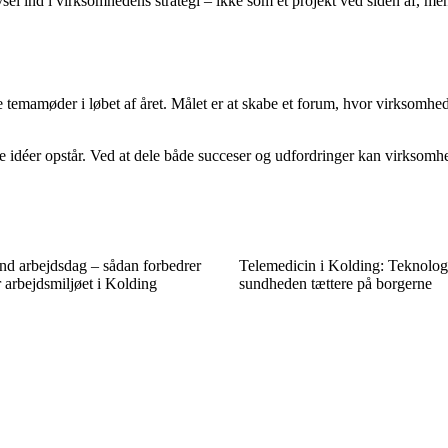
sel ind i virksomhedens strategi – ikke som et projekt ved siden af, me
temamøder i løbet af året. Målet er at skabe et forum, hvor virksomhede
e idéer opstår. Ved at dele både succeser og udfordringer kan virksomhed
nd arbejdsdag – sådan forbedrer
Telemedicin i Kolding: Teknologi
 arbejdsmiljøet i Kolding
sundheden tættere på borgerne