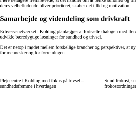
Flere deltagere fremhævede, at det handler om at tænke sundhed og triv
deres velbefindende bliver prioriteret, skaber det tillid og motivation.
Samarbejde og videndeling som drivkraft
Erhvervsnetværket i Kolding planlægger at fortsætte dialogen med flere 
udvikle bæredygtige løsninger for sundhed og trivsel.
Det er netop i mødet mellem forskellige brancher og perspektiver, at ny
for mennesker og for forretningen.
Plejecentre i Kolding med fokus på trivsel –
Sund frokost, su
sundhedsfremme i hverdagen
frokostordninger