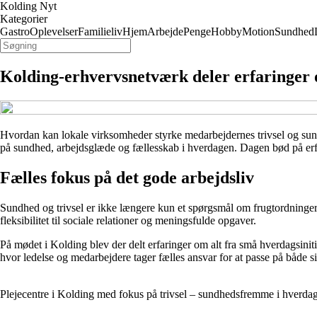
Kolding Nyt
Kategorier
Gastro
Oplevelser
Familieliv
Hjem
Arbejde
Penge
Hobby
Motion
Sundhed
Kolding-erhvervsnetværk deler erfaringer 
Hvordan kan lokale virksomheder styrke medarbejdernes trivsel og sund
på sundhed, arbejdsglæde og fællesskab i hverdagen. Dagen bød på erfa
Fælles fokus på det gode arbejdsliv
Sundhed og trivsel er ikke længere kun et spørgsmål om frugtordninger
fleksibilitet til sociale relationer og meningsfulde opgaver.
På mødet i Kolding blev der delt erfaringer om alt fra små hverdagsinitiat
hvor ledelse og medarbejdere tager fælles ansvar for at passe på både s
Plejecentre i Kolding med fokus på trivsel – sundhedsfremme i hverda