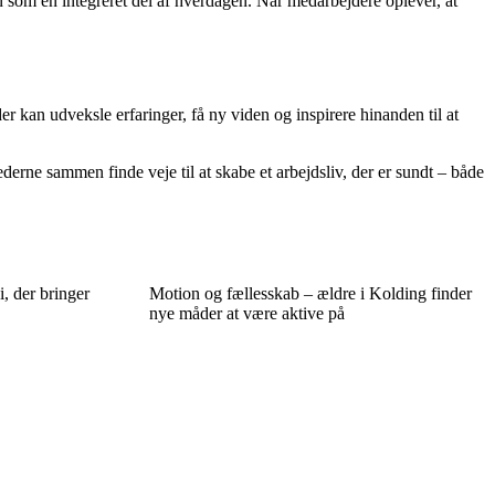
n som en integreret del af hverdagen. Når medarbejdere oplever, at
r kan udveksle erfaringer, få ny viden og inspirere hinanden til at
erne sammen finde veje til at skabe et arbejdsliv, der er sundt – både
, der bringer
Motion og fællesskab – ældre i Kolding finder
nye måder at være aktive på