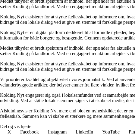
Mediet tilbyder et bredt spektrum af indhold, der spænder fra aktuelle n
sætter Kolding på landkortet. Med en engageret redaktion arbejder vi ko
Kolding Nyt eksisterer for at styrke fællesskabet og informere om, hvad 
bidrage til den lokale dialog ved at give en stemme til forskellige persp
Kolding Nyt er en digital platform dedikeret til at formidle nyheder, b
information for både borgere og besøgende. Gennem opdaterede artikl
Mediet tilbyder et bredt spektrum af indhold, der spænder fra aktuelle n
sætter Kolding på landkortet. Med en engageret redaktion arbejder vi ko
Kolding Nyt eksisterer for at styrke fællesskabet og informere om, hvad 
bidrage til den lokale dialog ved at give en stemme til forskellige persp
Vi prioriterer kvalitet og objektivitet i vores journalistik. Ved at anve
velunderbyggede artikler, der belyser emner fra flere vinkler, hvilket f
Kolding Nyt engagerer sig også i lokalsamfundet ved at samarbejde med 
udvikling. Ved at støtte lokale stemmer søger vi at skabe et medie, der 
Afslutningsvis er Kolding Nyt mere end blot en nyhedskilde; det er en p
fællesskab. Sammen kan vi skabe et stærkere og mere sammenhængen
Del og vis hjerte
X
Facebook
Instagram
LinkedIn
YouTube
Pin