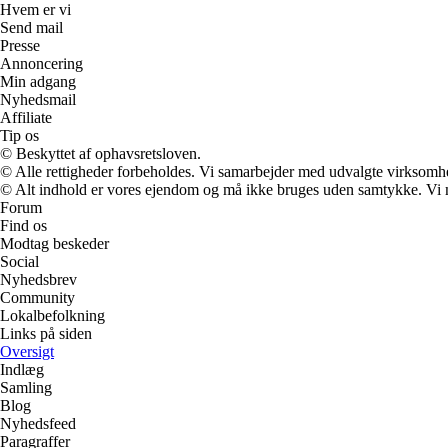
Hvem er vi
Send mail
Presse
Annoncering
Min adgang
Nyhedsmail
Affiliate
Tip os
© Beskyttet af ophavsretsloven.
© Alle rettigheder forbeholdes. Vi samarbejder med udvalgte virksomhed
© Alt indhold er vores ejendom og må ikke bruges uden samtykke. Vi mod
Forum
Find os
Modtag beskeder
Social
Nyhedsbrev
Community
Lokalbefolkning
Links på siden
Oversigt
Indlæg
Samling
Blog
Nyhedsfeed
Paragraffer