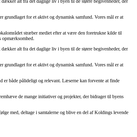
ækker alt fra det daglige liv i byen til de større begivenheder, der
 er grundlaget for et aktivt og dynamisk samfund. Vores mål er at
kalområdet stræber mediet efter at være den foretrukne kilde til
nes opmærksomhed.
ækker alt fra det daglige liv i byen til de større begivenheder, der
 er grundlaget for et aktivt og dynamisk samfund. Vores mål er at
ld er både pålideligt og relevant. Læserne kan forvente at finde
remhæve de mange initiativer og projekter, der bidrager til byens
 følge med, deltage i samtalerne og blive en del af Koldings levende